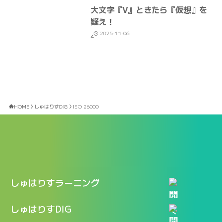
大文字『V』ときたら『仮想』を
疑え！
2025-11-06
4
HOME
しゅはりすDIG
ISO 26000
しゅはりすラーニング
特長
しゅはりすDIG