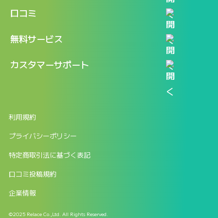
機能
記事一覧
口コミ
料金
ログイン / マイページ
新着情報
口コミ一覧
無料サービス
新規アカウント登録
口コミを投稿する
LINEで『Iパス ならし学習』
カスタマーサポート
ログイン
しゅはりすラーニング無料体験
FAQ
ITパスポート無料診断
お問合せ
利用規約
返金申請フォーム
プライバシーポリシー
特定商取引法に基づく表記
口コミ投稿規約
企業情報
©2025 Relace Co.,Ltd. All Rights Reserved.