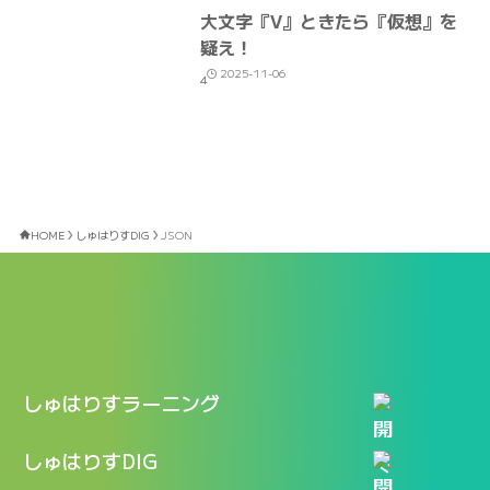
大文字『V』ときたら『仮想』を
疑え！
2025-11-06
4
HOME
しゅはりすDIG
JSON
しゅはりすラーニング
特長
しゅはりすDIG