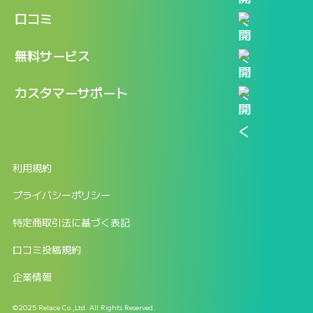
機能
記事一覧
口コミ
料金
ログイン / マイページ
新着情報
口コミ一覧
無料サービス
新規アカウント登録
口コミを投稿する
LINEで『Iパス ならし学習』
カスタマーサポート
ログイン
しゅはりすラーニング無料体験
FAQ
ITパスポート無料診断
お問合せ
利用規約
返金申請フォーム
プライバシーポリシー
特定商取引法に基づく表記
口コミ投稿規約
企業情報
©2025 Relace Co.,Ltd. All Rights Reserved.