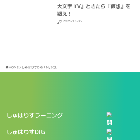
大文字『V』ときたら『仮想』を
疑え！
2025-11-06
4
HOME
しゅはりすDIG
MySQL
しゅはりすラーニング
特長
しゅはりすDIG