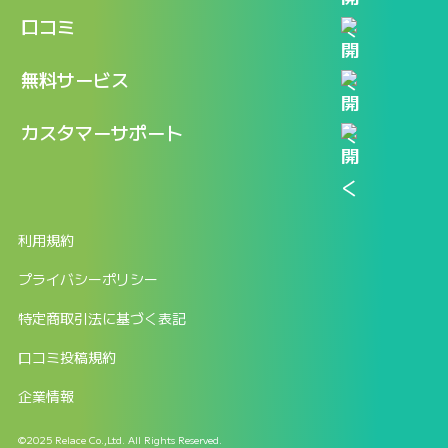
機能
記事一覧
口コミ
料金
ログイン / マイページ
新着情報
口コミ一覧
無料サービス
新規アカウント登録
口コミを投稿する
LINEで『Iパス ならし学習』
カスタマーサポート
ログイン
しゅはりすラーニング無料体験
FAQ
ITパスポート無料診断
お問合せ
利用規約
返金申請フォーム
プライバシーポリシー
特定商取引法に基づく表記
口コミ投稿規約
企業情報
©2025 Relace Co.,Ltd. All Rights Reserved.