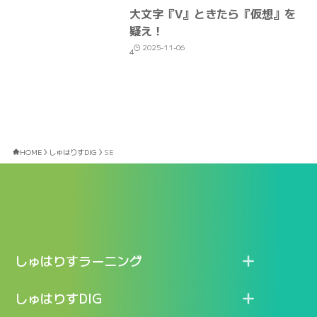
大文字『V』ときたら『仮想』を
疑え！
2025-11-06
4
HOME
しゅはりすDIG
SE
しゅはりすラーニング
特長
しゅはりすDIG