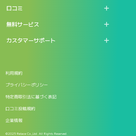
機能
記事一覧
口コミ
料金
ログイン / マイページ
新着情報
口コミ一覧
無料サービス
新規アカウント登録
口コミを投稿する
LINEで『Iパス ならし学習』
カスタマーサポート
ログイン
しゅはりすラーニング無料体験
FAQ
ITパスポート無料診断
お問合せ
利用規約
返金申請フォーム
プライバシーポリシー
特定商取引法に基づく表記
口コミ投稿規約
企業情報
©2025 Relace Co.,Ltd. All Rights Reserved.