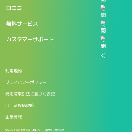
機能
記事一覧
口コミ
料金
ログイン / マイページ
新着情報
口コミ一覧
無料サービス
新規アカウント登録
口コミを投稿する
LINEで『Iパス ならし学習』
カスタマーサポート
ログイン
しゅはりすラーニング無料体験
FAQ
ITパスポート無料診断
お問合せ
利用規約
返金申請フォーム
プライバシーポリシー
特定商取引法に基づく表記
口コミ投稿規約
企業情報
©2025 Relace Co.,Ltd. All Rights Reserved.