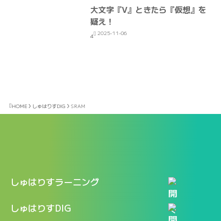
大文字『V』ときたら『仮想』を
疑え！
2025-11-06
4
HOME
しゅはりすDIG
SRAM
しゅはりすラーニング
特長
しゅはりすDIG