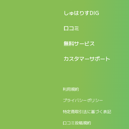
特長
しゅはりすDIG
機能
記事一覧
口コミ
料金
ログイン / マイページ
新着情報
口コミ一覧
無料サービス
新規アカウント登録
口コミを投稿する
LINEで『Iパス ならし学習』
カスタマーサポート
ログイン
しゅはりすラーニング無料体験
FAQ
ITパスポート無料診断
お問合せ
利用規約
返金申請フォーム
プライバシーポリシー
特定商取引法に基づく表記
口コミ投稿規約