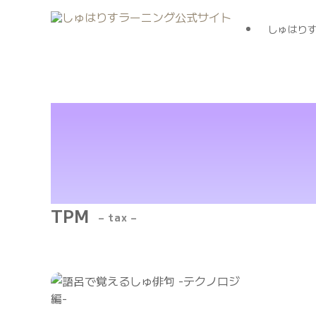
しゅはり
TPM
– tax –