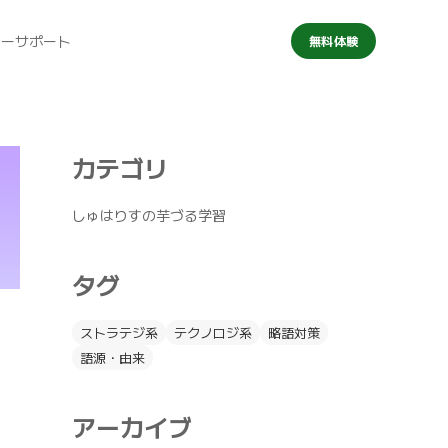
マーサポート
無料体験
カテゴリ
しゅはりすの芋づる学習
タグ
ストラテジ系
テクノロジ系
略語対策
語源・由来
アーカイブ