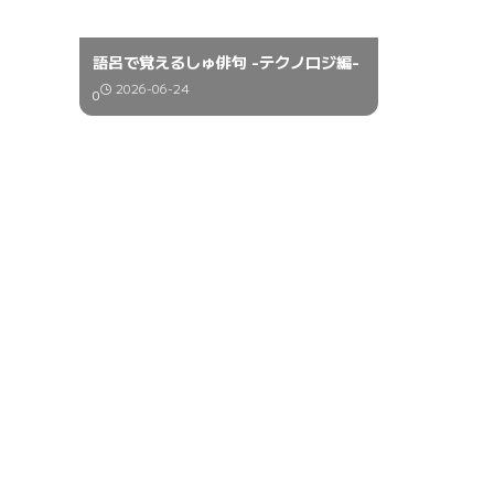
語呂で覚えるしゅ俳句 -テクノロジ編-
2026-06-24
0