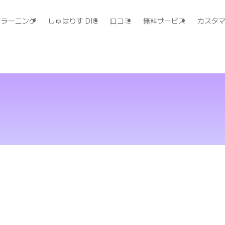
すラーニング
しゅはりす DIG
口コミ
無料サービス
カスタ