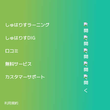
しゅはりすラーニング
特長
しゅはりすDIG
機能
記事一覧
口コミ
料金
ログイン / マイページ
新着情報
口コミ一覧
無料サービス
新規アカウント登録
口コミを投稿する
LINEで『Iパス ならし学習』
カスタマーサポート
ログイン
しゅはりすラーニング無料体験
FAQ
ITパスポート無料診断
お問合せ
利用規約
返金申請フォーム