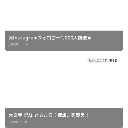
㊗️Instagramフォロワー1,000人突破🔥
2025-11-10
0
しゅはりすの芋づる学習
大文字『V』ときたら『仮想』を疑え！
2025-11-06
4