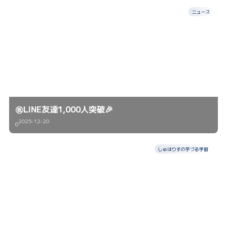
ニュース
㊗️LINE友達1,000人突破🎉
2025-12-20
0
しゅはりすの芋づる学習